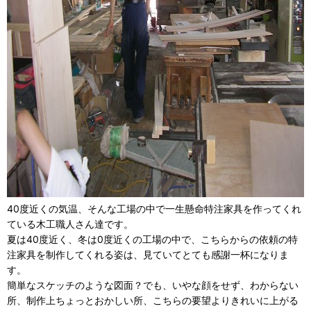
40度近くの気温、そんな工場の中で一生懸命特注家具を作ってくれ
ている木工職人さん達です。
夏は40度近く、冬は0度近くの工場の中で、こちらからの依頼の特
注家具を制作してくれる姿は、見ていてとても感謝一杯になりま
す。
簡単なスケッチのような図面？でも、いやな顔をせず、わからない
所、制作上ちょっとおかしい所、こちらの要望よりきれいに上がる